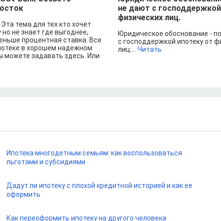
осток
не дают с господдержкой
физических лиц.
Эта тема для тех кто хочет
 но не знает где выгоднее,
Юридическое обоснование - п
еньше процентная ставка. Все
с господдержкой ипотеку от ф
потеке в хорошем надежном
лиц....
Читать
ы можете задавать здесь. Или
Ипотека многодетным семьям: как воспользоваться
льготами и субсидиями
Дадут ли ипотеку с плохой кредитной историей и как ее
оформить
Как переоформить ипотеку на другого человека