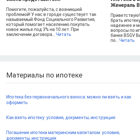
Женераль В
Помогите, пожалуйста, с возникшей
проблемой! У нас в городе существует так
Приветствую! 
называемый Фонд Социального Развития,
брать ипотеку
который помогает населению покупать
надежнее и м
новое жилье под 3% на 10 лет. При
вопросы по и
заключении договора...
Читать
банке BSGV В
по...
Читать
Материалы по ипотеке
Ипотека без первоначального взноса: можно ли взять и как
оформить
Как взять ипотеку: условия, документы, инструкция
Погашение ипотеки материнским капиталом: условия,
документы, инструкция