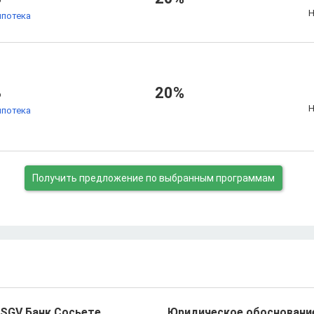
Н
ипотека
%
20%
Н
ипотека
Получить предложение
по выбранным программам
BSGV Банк Сосьете
Юридическое обоснование