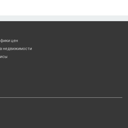
афики цен
ка недвижимости
висы