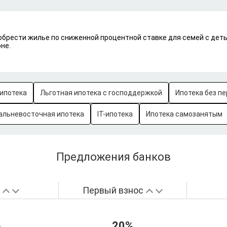
брести жилье по сниженной процентной ставке для семей с детьм
не.
ипотека
Льготная ипотека с господдержкой
Ипотека без пе
альневосточная ипотека
IT-ипотека
Ипотека самозанятым
Предложения банков
а
Первый взнос
%
20%