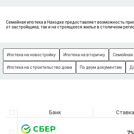
Семейная ипотека в Находке предоставляет возможность прио
от застройщика, так и на строящееся жилье в столичном регио
Ипотека на новостройку
Ипотека на вторичку
Семейная 
Ипотека на строительство дома
По двум документам
Д
Банк
Ставк
7