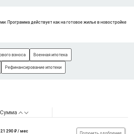
и. Программа действует как на готовое жилье в новостройке
рвого взноса
Военная ипотека
Рефинансирование ипотеки
Сумма
21 290 ₽ / мес
Получить одобрение