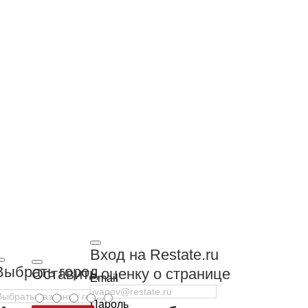
Вход на Restate.ru
Выбрать город
Оставить оценку о странице
Email
Пароль