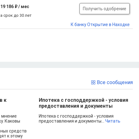
19 186 ₽ / мес
Получить одобрение
а срок до 30 лет
К банку Открытие в Находке
Все сообщения
в к
Ипотека с господдержкой - условия
предоставления и документы
т мнение
Ипотека с господдержкой - условия
у. Каковы
предоставления и документы...
Читать
тных средств
ят к этому