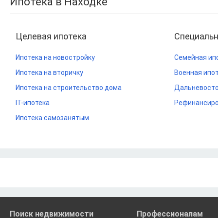
Ипотека в Находке
Целевая ипотека
Специаль
Ипотека на новостройку
Семейная ип
Ипотека на вторичку
Военная ипо
Ипотека на строительство дома
Дальневосто
IT-ипотека
Рефинансиро
Ипотека самозанятым
Поиск недвижимости
Профессионалам