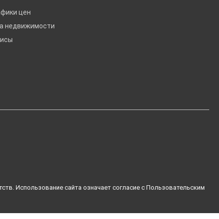
афики цен
ка недвижимости
висы
тств. Использование сайта означает согласие с
Пользовательским