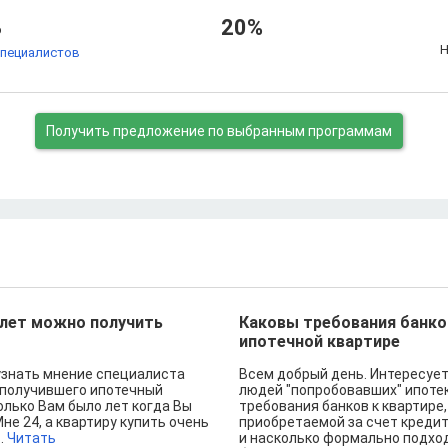
%
20%
Н
специалистов
Получить предложение
по выбранным программам
 лет можно получить
Каковы требования банко
ипотечной квартире
узнать мнение специалиста
Всем добрый день. Интересуе
 получившего ипотечный
людей "попробовавших" ипотек
олько Вам было лет когда Вы
требования банков к квартире,
Мне 24, а квартиру купить очень
приобретаемой за счет креди
..
Читать
и насколько формально подход