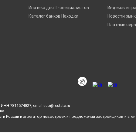
Ипотека для IT-специалистов
Индексы и гр
Каталог банков Находки
Новости рын
Платные сер
ИНН 7811574827, email
sup@restate.ru
на.
сти России и агрегатор новостроек и предложений застройщиков и аген