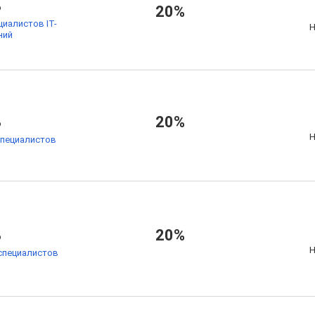
%
20%
циалистов IT-
Н
ний
%
20%
Н
специалистов
%
20%
Н
специалистов