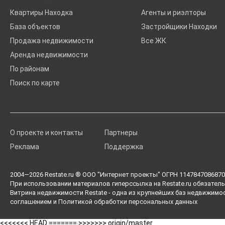
Квартиры Находка
Агенты и риэлторы
База объектов
Застройщики Находки
Продажа недвижимости
Все ЖК
Аренда недвижимости
По районам
Поиск по карте
О проекте и контакты
Партнеры
Реклама
Поддержка
2004—2026
Restate.ru
® ООО "Интернет проекты" ОГРН 1147847086870 
При использовании материалов гиперссылка на Restate.ru обязатель
Витрина недвижимости Restate - одна из крупнейших баз недвижимо
соглашением
и
Политикой обработки персональных данных
<<<<<<< HEAD =======
>>>>>>> origin/master