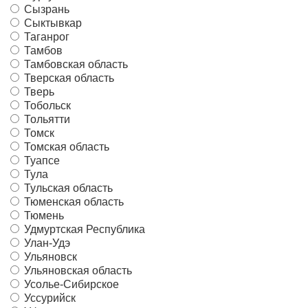
Сызрань
Сыктывкар
Таганрог
Тамбов
Тамбовская область
Тверская область
Тверь
Тобольск
Тольятти
Томск
Томская область
Туапсе
Тула
Тульская область
Тюменская область
Тюмень
Удмуртская Республика
Улан-Удэ
Ульяновск
Ульяновская область
Усолье-Сибирское
Уссурийск