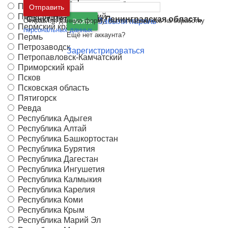
Москва
и
Московская область
Первоуральск
Отправить
Переславль-Залесский
Санкт-Петербург
и
Ленинградская область
Отправляя данную форму, вы соглашаетесь на обработку
Забыли пароль
Войти
Пермский край
персональных данных
Ещё нет аккаунта?
Пермь
Петрозаводск
Зарегистрироваться
Петропавловск-Камчатский
Приморский край
Псков
Псковская область
Пятигорск
Ревда
Республика Адыгея
Республика Алтай
Республика Башкортостан
Республика Бурятия
Республика Дагестан
Республика Ингушетия
Республика Калмыкия
Республика Карелия
Республика Коми
Республика Крым
Республика Марий Эл