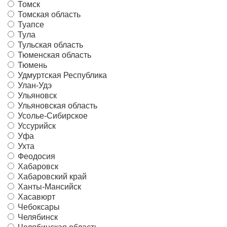
Томск
Томская область
Туапсе
Тула
Тульская область
Тюменская область
Тюмень
Удмуртская Республика
Улан-Удэ
Ульяновск
Ульяновская область
Усолье-Сибирское
Уссурийск
Уфа
Ухта
Феодосия
Хабаровск
Хабаровский край
Ханты-Мансийск
Хасавюрт
Чебоксары
Челябинск