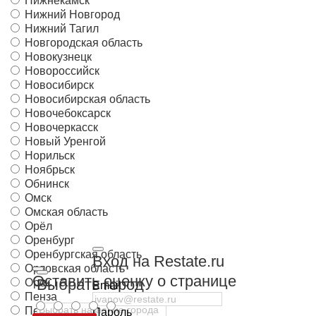
Нижнекамск
Нижний Новгород
Нижний Тагил
Новгородская область
Новокузнецк
Новороссийск
Новосибирск
Новосибирская область
Новочебоксарск
Новочеркасск
Новый Уренгой
Норильск
Ноябрьск
Обнинск
Омск
Омская область
Орёл
Оренбург
Оренбургская область
Вход на Restate.ru
Орловская область
Оставить оценку о странице
Выбрать город
Орск
Email
Пенза
Пензенская область
Пароль