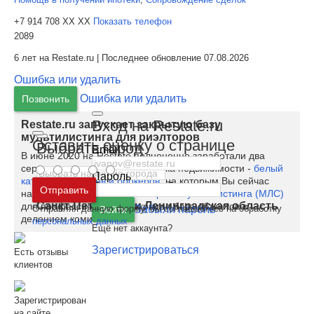
+7 914 708 XX XX
Показать телефон
2089
6 лет на Restate.ru | Последнее обновление 07.08.2026
Ошибка или удалить
Ошибка или удалить
Позвонить
Вход на Restate.ru
Restate.ru запускает закрытую базу
мультилистинга для риэлторов
Оставить оценку о странице
Выбрать город
Email
В июне 2020 на Restate полноценно заработали два
сервиса для специалистов рынка недвижимости -
белый
Пароль
каталог риэлторов и брокеров
, на которым Вы сейчас
Москва
и
Московская область
Отправить
находитесь, и
бесплатный сервис мультилистинга (МЛС)
Санкт-Петербург
и
Ленинградская область
для профессионалов - закрытая база объектов с
Отправляя данную форму, вы соглашаетесь на обработку
Забыли пароль
Войти
делением комиссии.
персональных данных
Ещё нет аккаунта?
Зарегистрироваться
Есть отзывы
клиентов
Зарегистрирован
на сайте