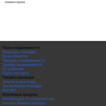
комментариев
Поиск недвижимости
Квартиры Находка
База объектов
Продажа недвижимости
Аренда недвижимости
По районам
Поиск по карте
Профессионалам
Агенты и риэлторы
Застройщики Находки
Все ЖК
Ипотечные кредиты
Ипотека для IT-специалистов
Каталог банков Находки