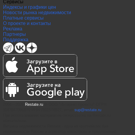
Сервисы
Индексы и графики цен
Новости рынка недвижимости
Платные сервисы
О проекте и контакты
Реклама
Партнеры
Поддержка
2004—2026
Restate.ru
® ООО "Интернет проекты" ОГРН
1147847086870 ИНН 7811574827, email
sup@restate.ru
При использовании материалов гиперссылка на Restate.ru
обязательна.
Витрина недвижимости Restate - одна из крупнейших баз
недвижимости России и агрегатор новостроек и предложений