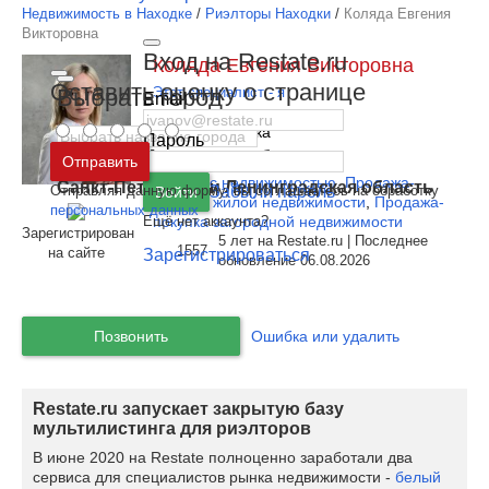
Недвижимость в Находке
/
Риэлторы Находки
/
Коляда Евгения
Викторовна
Вход на Restate.ru
Коляда Евгения Викторовна
Оставить оценку о странице
Выбрать город
Этот специалист - я
Email
Регион:
Находка
Пароль
Москва
и
Московская область
Отправить
Специализации:
Сделки с недвижимостью
,
Продажа-
Санкт-Петербург
и
Ленинградская область
Отправляя данную форму, вы соглашаетесь на обработку
Забыли пароль
Войти
покупка жилой недвижимости
,
Продажа-
персональных данных
Ещё нет аккаунта?
покупка загородной недвижимости
Зарегистрирован
5 лет на Restate.ru | Последнее
1557
на сайте
Зарегистрироваться
обновление 06.08.2026
Позвонить
Ошибка или удалить
Restate.ru запускает закрытую базу
мультилистинга для риэлторов
В июне 2020 на Restate полноценно заработали два
сервиса для специалистов рынка недвижимости -
белый