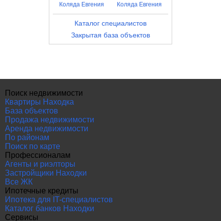
Коляда Евгения
Коляда Евгения
Каталог специалистов
Закрытая база объектов
Поиск недвижимости
Квартиры Находка
База объектов
Продажа недвижимости
Аренда недвижимости
По районам
Поиск по карте
Профессионалам
Агенты и риэлторы
Застройщики Находки
Все ЖК
Ипотечные кредиты
Ипотека для IT-специалистов
Каталог банков Находки
Сервисы