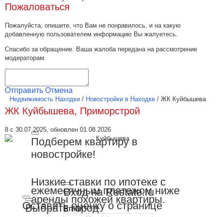
Пожаловаться
Пожалуйста, опишите, что Вам не понравилось, и на какую
добавленную пользователем информацию Вы жалуетесь.
Спасибо за обращение. Ваша жалоба передана на рассмотрение
модераторам.
Отправить
Отмена
Недвижимость Находки
/
Новостройки в Находке
/
ЖК Куйбышева
ЖК Куйбышева, Приморстрой
8 с 30.07.2025, обновлен 01.08.2026
Подберем квартиру в
новостройке!
Низкие ставки по ипотеке с
ежемесячным платежом ниже
Вход на Restate.ru
аренды похожей квартиры.
Оставить оценку о странице
Выбрать город
Email