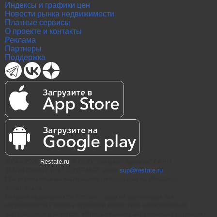
Индексы и графики цен
Новости рынка недвижимости
Платные сервисы
О проекте и контакты
Реклама
Партнеры
Поддержка
2004—2026
Restate.ru
® ООО "Интернет проекты" ОГРН
1147847086870 ИНН 7811574827, email
sup@restate.ru
При использовании материалов гиперссылка на Restate.ru
обязательна.
Витрина недвижимости Restate - одна из крупнейших баз
недвижимости России и агрегатор новостроек и предложений
застройщиков и агентств. Использование сайта означает согласие с