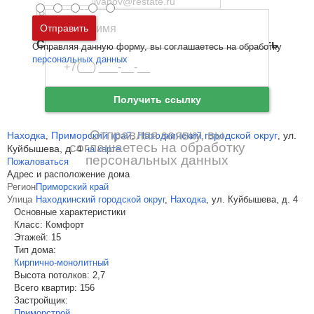
Пароль
Москва
и
Московская область
Отправить
Санкт-Петербург
и
Ленинградская область
Отправляя данную форму, вы соглашаетесь на обработку
Забыли пароль
Войти
персональных данных
Ещё нет аккаунта?
Зарегистрироваться
Получить ссылку
Отправляя заявку, вы
Находка
Приморский край
Находкинский городской округ
ул.
,
,
,
соглашаетесь на обработку
Куйбышева, д. 4
на карте
персональных данных
Пожаловаться
Адрес и расположение дома
Регион
Приморский край
Улица
Находкинский городской округ
,
Находка
,
ул. Куйбышева, д. 4
Основные характеристики
Класс:
Комфорт
Этажей:
15
Тип дома:
Кирпично-монолитный
Высота потолков:
2,7
Всего квартир:
156
Застройщик:
Приморстрой