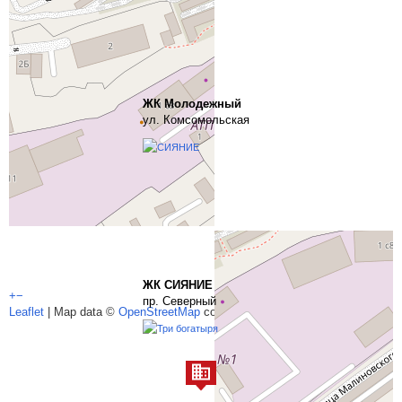
ЖК Молодежный
ул. Комсомольская
ЖК СИЯНИЕ
+
−
пр. Северный
Leaflet
| Map data ©
OpenStreetMap
contributors,
CC-BY-SA